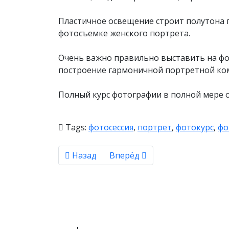
Пластичное освещение строит полутона п
фотосъемке женского портрета.
Очень важно правильно выставить на фо
построение гармоничной портретной ко
Полный курс фотографии в полной мере 
Tags:
фотосессия
,
портрет
,
фотокурс
,
фо
Предыдущий материал: Фотосъемка в а
Следующий материал: Ретуш
Назад
Вперёд