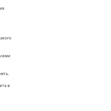
 их
какого
всеми
нять.
ета в