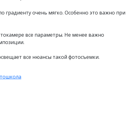
о градиенту очень мягко. Особенно это важно при
токамере все параметры. Не менее важно
мпозиции.
освещает все нюансы такой фотосъемки.
тошкола
квастудии
ь портретной фотографии