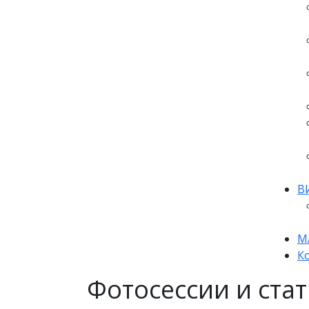
В
М
К
Фотосессии и ста