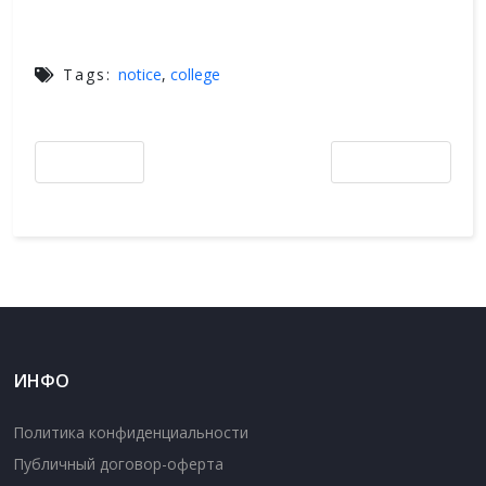
Tags:
notice
,
college
Предыдущий материал: Монитор для фотографов и видеооператоров 
Следующий материал:
Назад
Вперёд
ИНФО
Политика конфиденциальности
Публичный договор-оферта