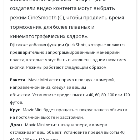
создатели видео контента могут выбрать
режим CineSmooth (C), чтобы продлить время
торможения. для более плавных и
кинематографических кадров».
DJI также добавил функции QuickShots, которые являются
предварительно запрограммированными маневрами
полета, которые могут быть выполнены одним нажатием
кнопки. Режимы работают следующим образом:
Ракета
- Mavic Mini летит прямо в воздух с камерой,
направленной вниз, следуя за вашим
объектом. Установите предел высоты 40, 60, 80, 100 или 120
футов.
Круг
- Mavic Mini будет вращаться вокруг вашего объекта
на постоянной высоте и расстоянии.
Дрон
- Mavic Mini летит назад и вверх, а камера
отслеживает ваш объект. Установите предел высоты 40,
60, 80, 100 или 120 футов.