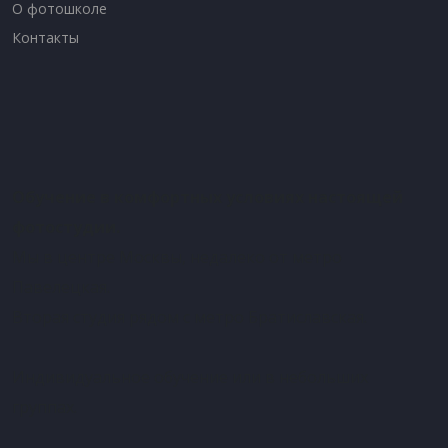
О фотошколе
Контакты
Обучение в комфортных условиях настоящей
фотостудии.
Мы в центре Москвы, недалеко от метро
Павелецкая.
Вторая студия рядом с метро Братиславская.
Индивидуальное обучение или в небольших
группах.